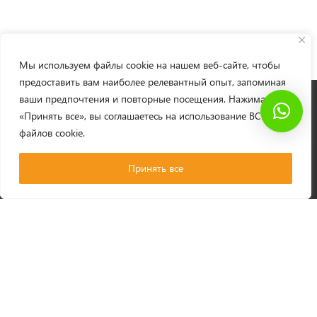
Мы используем файлы cookie на нашем веб-сайте, чтобы
предоставить вам наиболее релевантный опыт, запоминая
ваши предпочтения и повторные посещения. Нажимая
MPower
«Принять все», вы соглашаетесь на использование ВСЕХ
файлов cookie.
mpowerairsoft@gmail.com
Принять все
Вход
/
Регистрация
Каталог
Акции
Новости
Доставка
Оплата
Политика возврата