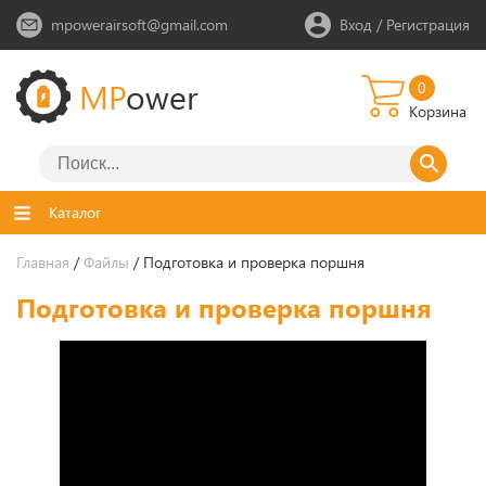
mpowerairsoft@gmail.com
Вход
/
Регистрация
MP
ower
0
Корзина
Каталог
Главная
/
Файлы
/ Подготовка и проверка поршня
Подготовка и проверка поршня