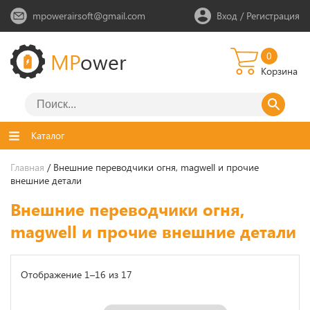
mpowerairsoft@gmail.com
Вход
/
Регистрация
MP
ower
0
Корзина
Каталог
Главная
/ Внешние переводчики огня, magwell и прочие
внешние детали
Внешние переводчики огня,
magwell и прочие внешние детали
Отображение 1–16 из 17