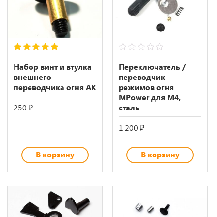
5.00
out of 5
0
out
Набор винт и втулка
Переключатель /
of
внешнего
переводчик
5
переводчика огня АК
режимов огня
MPower для M4,
250
₽
сталь
1 200
₽
В корзину
В корзину