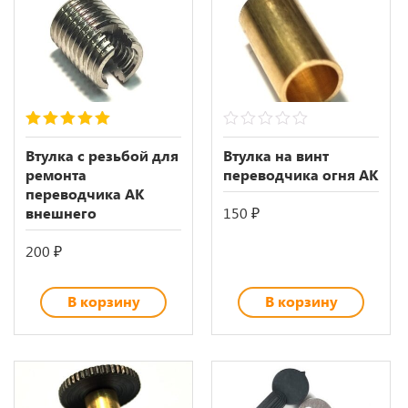
5.00
out of 5
0
out
Втулка с резьбой для
Втулка на винт
of
ремонта
переводчика огня АК
5
переводчика АК
внешнего
150
₽
200
₽
В корзину
В корзину