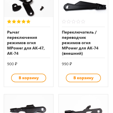
5.00
out of 5
0
out
Рычаг
Переключатель /
of
переключения
переводчик
5
режимов огня
режимов огня
MPower для АК-47,
MPower для АК-74
АК-74
(внешний)
900
₽
990
₽
В корзину
В корзину