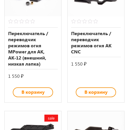
0
0
out
out
Переключатель /
Переключатель /
of
of
переводчик
переводчик
5
5
режимов огня
режимов огня АК
MPower для АК,
CNC
АК-12 (внешний,
низкая лапка)
1 550
₽
1 550
₽
В корзину
В корзину
sale