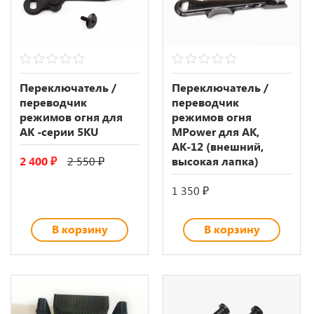
0
0
out
out
Переключатель /
Переключатель /
of
of
переводчик
переводчик
5
5
режимов огня для
режимов огня
АК -серии 5KU
MPower для АК,
АК-12 (внешний,
Первоначальная
Текущая
2 400
₽
2 550
₽
высокая лапка)
цена
цена:
составляла
2
1 350
₽
2
400 ₽.
550 ₽.
В корзину
В корзину