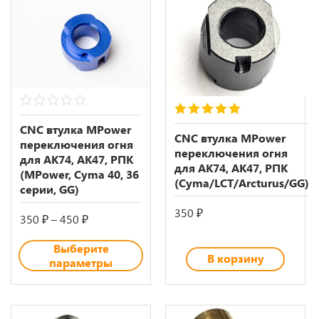
0
5.00
out of 5
out
CNC втулка MPower
of
CNC втулка MPower
переключения огня
5
переключения огня
для АK74, АK47, РПК
для АK74, АK47, РПК
(MPower, Суma 40, 36
(Cyma/LCT/Arcturus/GG)
серии, GG)
350
₽
Диапазон
350
₽
–
450
₽
цен:
Выберите
350 ₽
В корзину
параметры
–
450 ₽