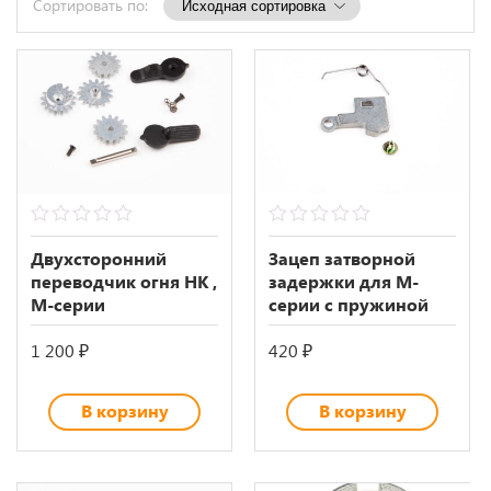
Сортировать по:
0
0
out
out
Двухсторонний
Зацеп затворной
of
of
переводчик огня HK ,
задержки для М-
5
5
М-серии
серии с пружиной
1 200
₽
420
₽
В корзину
В корзину