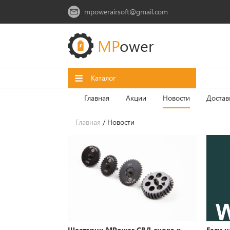
mpowerairsoft@gmail.com
MP
ower
Каталог
Главная
Акции
Новости
Достав
Главная
/ Новости
Шестерни MPower СВД снова в
Если н