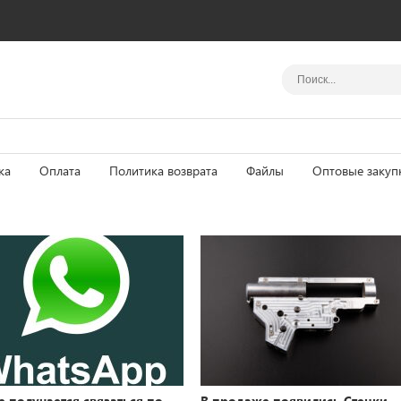
ка
Оплата
Политика возврата
Файлы
Оптовые закуп
е получается связаться по
В продаже появились Стенки