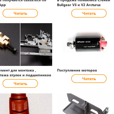
App
Bullgear V3 и V2 Arcturus
Читать
Читать
умент для монтажа ,
Поступление моторов
тажа втулок и подшипников
Читать
Читать