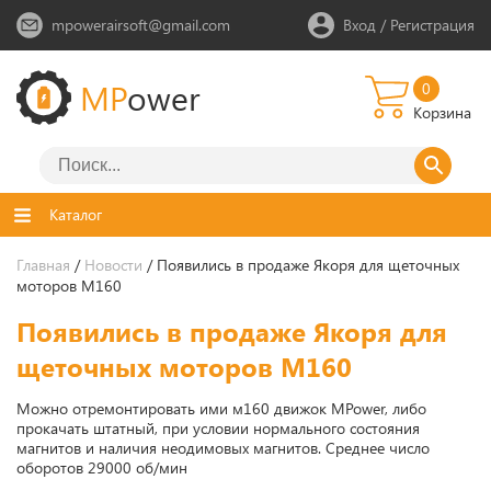
mpowerairsoft@gmail.com
Вход
/
Регистрация
MP
ower
0
Корзина
Каталог
Главная
/
Новости
/ Появились в продаже Якоря для щеточных
моторов М160
Появились в продаже Якоря для
щеточных моторов М160
Можно отремонтировать ими м160 движок MPower, либо
прокачать штатный, при условии нормального состояния
магнитов и наличия неодимовых магнитов. Среднее число
оборотов 29000 об/мин