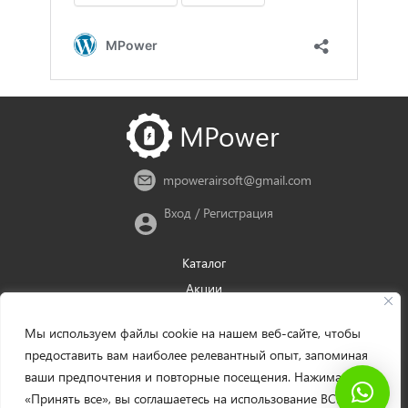
MPower
mpowerairsoft@gmail.com
Вход
/
Регистрация
Каталог
Акции
Новости
Мы используем файлы cookie на нашем веб-сайте, чтобы
Доставка
предоставить вам наиболее релевантный опыт, запоминая
Оплата
ваши предпочтения и повторные посещения. Нажимая
Политика возврата
«Принять все», вы соглашаетесь на использование ВСЕХ