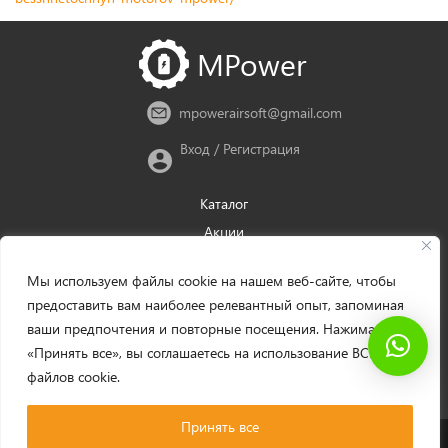
MPower
mpowerairsoft@gmail.com
Вход
/
Регистрация
Каталог
Акции
Новости
Мы используем файлы cookie на нашем веб-сайте, чтобы
Доставка
предоставить вам наиболее релевантный опыт, запоминая
Оплата
ваши предпочтения и повторные посещения. Нажимая
Политика возврата
«Принять все», вы соглашаетесь на использование ВСЕХ
Руководство для оптовиков
файлов cookie.
Контакты
Принять все