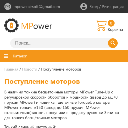
mpowerairsoft@gmail.com
Вход
/
Регистрация
MP
ower
0
Корзина
Каталог
Главная
/
Новости
/ Поступление моторов
Поступление моторов
В наличии тонкие бесщёточные моторы MPower Tune-Up с
регулировкой скорости оборотов и мощности (взвод до м170
пружин MPower) и новинка , щеточные TorqueUp моторы
MPower тонкие м150 (взвод до 150 пружин MPower
включительно)так же , поступили в продажу рукоятки Зенитка
для тонких бесщёточных моторов.
Тонкий длинный щёточный: