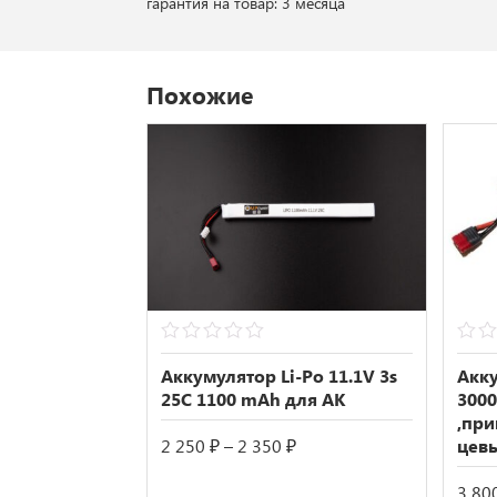
гарантия на товар: 3 месяца
Похожие
0
0
out
out
Аккумулятор Li-Po 11.1V 3s
Акку
of
of
25С 1100 mAh для АК
3000
5
5
,при
Диапазон
2 250
₽
–
2 350
₽
цевь
цен:
2
3 80