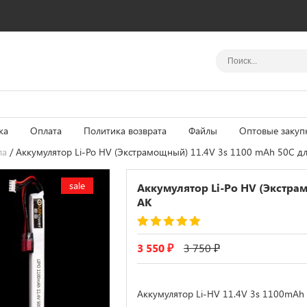
ка
Оплата
Политика возврата
Файлы
Оптовые закуп
ла
/ Аккумулятор Li-Po HV (Экстрамощный) 11.4V 3s 1100 mAh 50С д
sale
Аккумулятор Li-Po HV (Экстра
АК
Рейтинг
1
5.00
из 5 на основе
3 550
₽
3 750
₽
опроса
пользователя
Аккумулятор Li-HV 11.4V 3s 1100mAh 