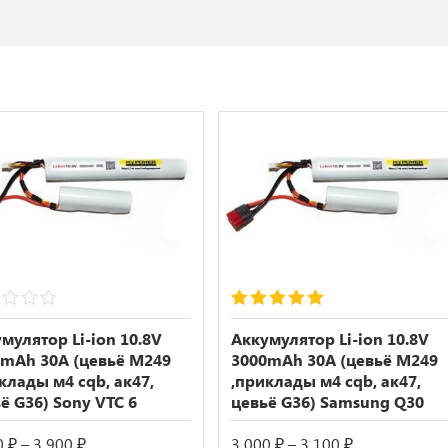
5.00
out of 5
мулятор Li-ion 10.8V
Аккумулятор Li-ion 10.8V
mAh 30А (цевьё M249
3000mAh 30А (цевьё M249
клады м4 cqb, ак47,
,приклады м4 cqb, ак47,
ё G36) Sony VTC 6
цевьё G36) Samsung Q30
Диапазон
Диапазон
0
₽
–
3 900
₽
3 000
₽
–
3 100
₽