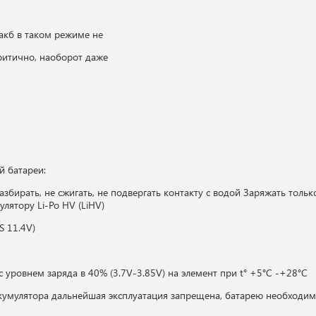
 акб в таком режиме не
ритично, наоборот даже
й батареи:
разбирать, не сжигать, не подвергать контакту с водой Заряжать то
лятору Li-Po HV (LiHV)
S 11.4V)
с уровнем заряда в 40% (3.7V-3.85V) на элемент при t° +5°С -+28°С
умулятора дальнейшая эксплуатация запрещена, батарею необходимо