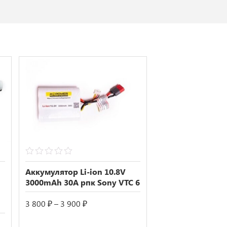
0
out
Аккумулятор Li-ion 10.8V
of
3000mAh 30А рпк Sony VTC 6
5
Диапазон
3 800
₽
–
3 900
₽
цен:
3