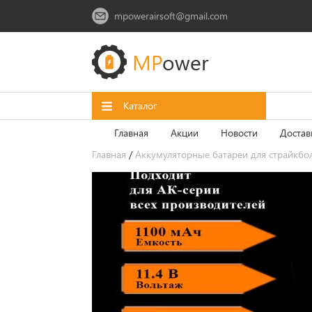
mpowerairsoft@gmail.com
MP
ower
Каталог
Главная
Акции
Новости
Достав
Главная
/
Аккумуляторные батареи для страйкбо