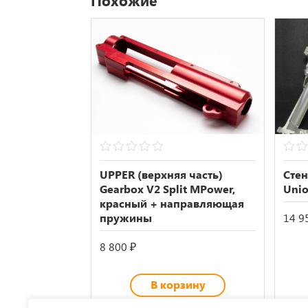
Похожие
0
0
out
out
UPPER (верхняя часть)
Стен
of
of
Gearbox V2 Split MPower,
Unio
5
5
красный + направляющая
пружины
14 9
8 800
₽
В корзину