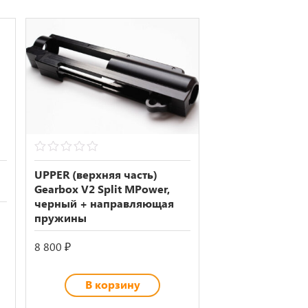
0
out
UPPER (верхняя часть)
of
Gearbox V2 Split MPower,
5
черный + направляющая
пружины
8 800
₽
В корзину