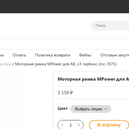
ка
Оплата
Политика возврата
Файлы
Оптовые закуп
крепёж
/ Моторная рамка MPower для AK, v3 гирбокс (cnc 7075)
Моторная рамка MPower для AK,
3 150
₽
Цвет
В корзину