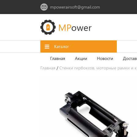
mpowerairsoft@gmail.com
MP
ower
Каталог
Главная
Акции
Новости
Достав
Главная
/
Стенки гирбоксов, моторные рамки и 