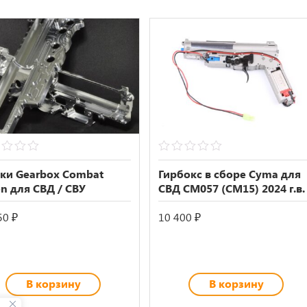
0
out
ки Gearbox Combat
Гирбокс в сборе Cyma для
of
n для СВД / СВУ
СВД CM057 (CM15) 2024 г.в.
5
50
₽
10 400
₽
В корзину
В корзину