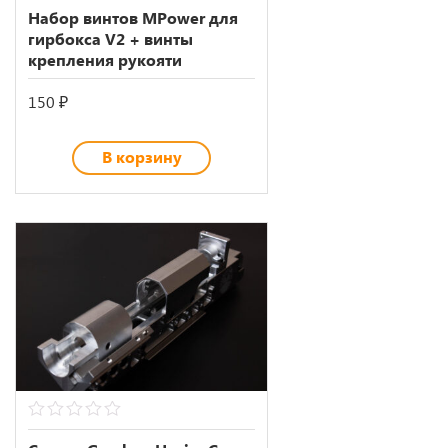
out
Набор винтов MPower для
of
гирбокса V2 + винты
5
крепления рукояти
150
₽
В корзину
0
out