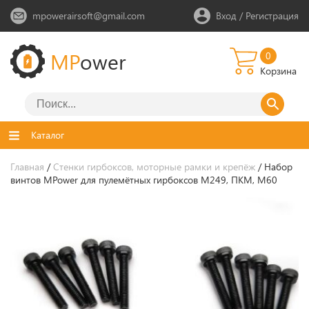
mpowerairsoft@gmail.com
Вход
/
Регистрация
MP
ower
0
Корзина
Каталог
Главная
/
Стенки гирбоксов, моторные рамки и крепёж
/ Набор
винтов MPower для пулемётных гирбоксов M249, ПКМ, M60