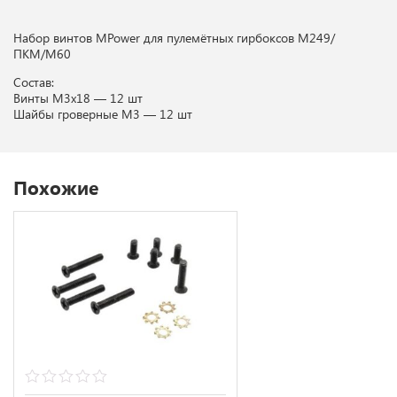
Набор винтов MPower для пулемётных гирбоксов M249/
ПКМ/M60
Состав:
Винты М3х18 — 12 шт
Шайбы гроверные М3 — 12 шт
Похожие
0