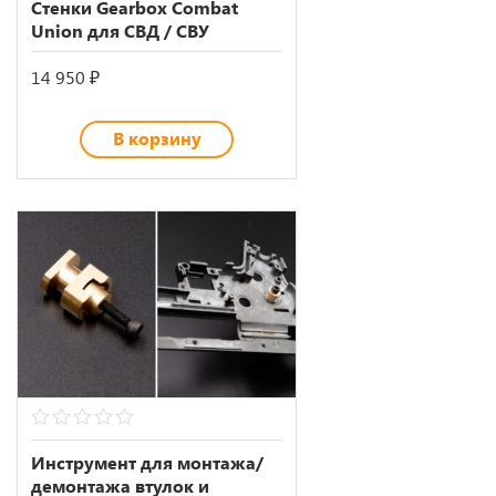
Стенки Gearbox Combat
of
Union для СВД / СВУ
5
14 950
₽
В корзину
0
out
Инструмент для монтажа/
of
демонтажа втулок и
5