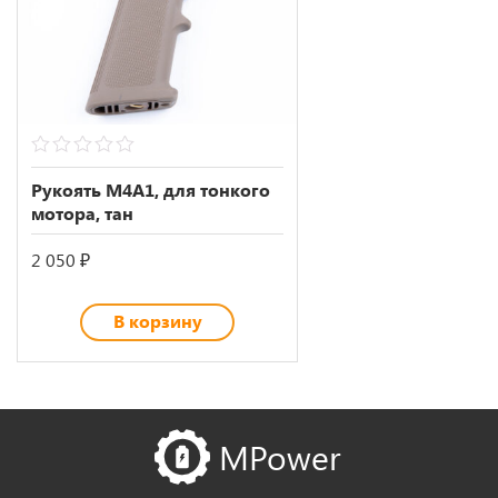
0
out
Рукоять M4A1, для тонкого
of
мотора, тан
5
2 050
₽
В корзину
MPower