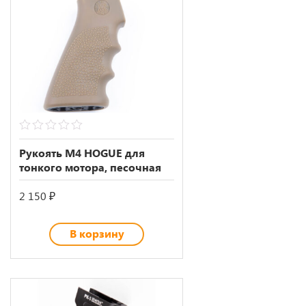
0
out
Рукоять M4 HOGUE для
of
тонкого мотора, песочная
5
2 150
₽
В корзину