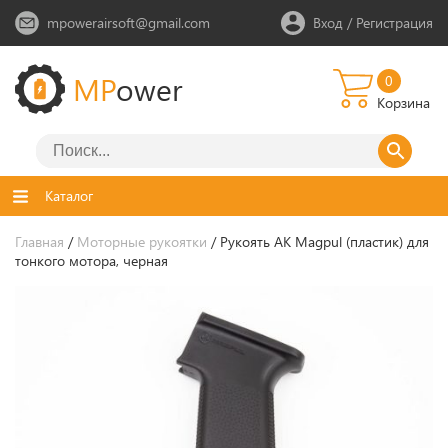
mpowerairsoft@gmail.com
Вход
/
Регистрация
MP
ower
0
Корзина
Каталог
Главная
/
Моторные рукоятки
/ Рукоять АК Magpul (пластик) для
тонкого мотора, черная