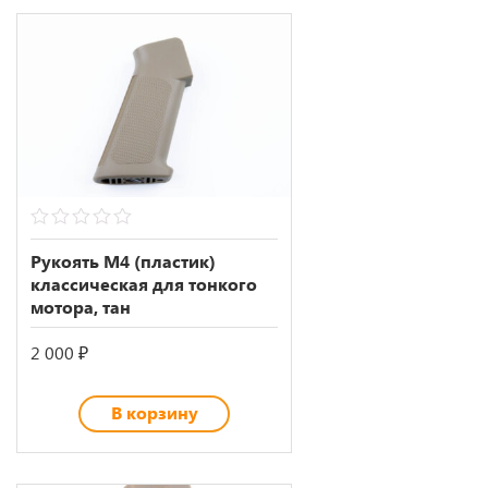
0
out
Рукоять M4 (пластик)
of
классическая для тонкого
5
мотора, тан
2 000
₽
В корзину