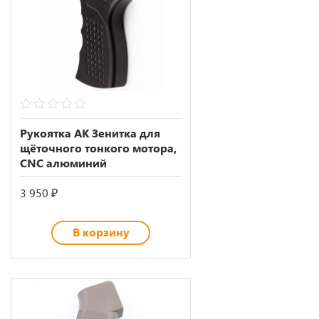
0
out
Рукоятка АК Зенитка для
of
щёточного тонкого мотора,
5
CNC алюминий
3 950
₽
В корзину