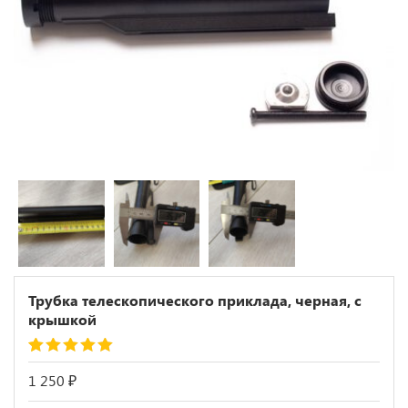
Трубка телескопического приклада, черная, с
крышкой
Рейтинг
2
5.00
из 5 на основе
1 250
₽
опроса
пользователей