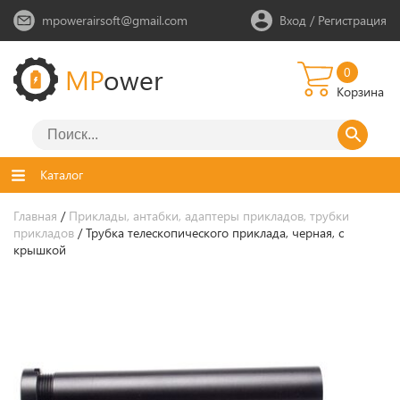
mpowerairsoft@gmail.com
Вход
/
Регистрация
MP
ower
0
Корзина
Каталог
Главная
/
Приклады, антабки, адаптеры прикладов, трубки
прикладов
/ Трубка телескопического приклада, черная, с
крышкой