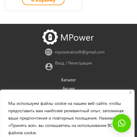
MPower
mpowerairsoft@gmail.com
Вход
/
Регистрация
Каталог
Акции
Новости
Мы используем файлы cookie на нашем веб-сайте, чтобы
Доставка
предоставить вам наиболее релевантный опыт, запоминая
Оплата
ваши предпочтения и повторные посещения. Нажимая
Политика возврата
«Принять все», вы соглашаетесь на использование ВСЕХ
Руководство для оптовиков
файлов cookie.